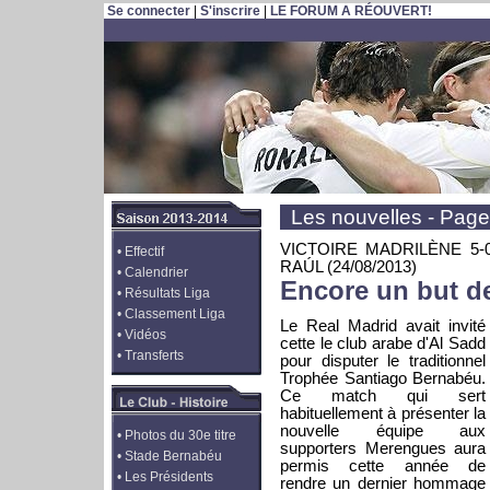
Se connecter
|
S'inscrire
|
LE FORUM A RÉOUVERT!
Les nouvelles - Page
VICTOIRE MADRILÈNE 5
•
Effectif
RAÚL
(24/08/2013)
•
Calendrier
Encore un but d
•
Résultats Liga
•
Classement Liga
Le Real Madrid avait invité
•
Vidéos
cette le club arabe d'Al Sadd
•
Transferts
pour disputer le traditionnel
Trophée Santiago Bernabéu.
Ce match qui sert
habituellement à présenter la
nouvelle équipe aux
•
Photos du 30e titre
supporters Merengues aura
•
Stade Bernabéu
permis cette année de
•
Les Présidents
rendre un dernier hommage