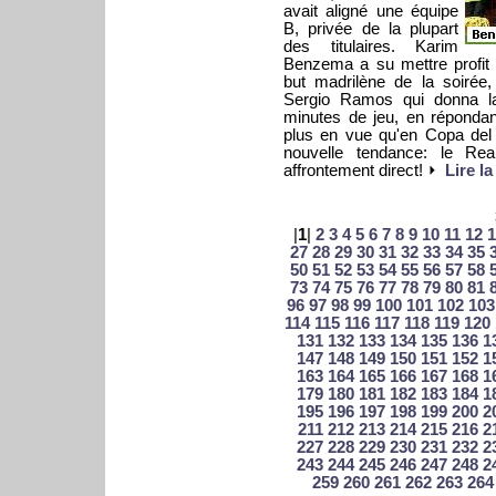
avait aligné une équipe
B, privée de la plupart
des titulaires. Karim
Benzema a su mettre profit c
but madrilène de la soirée,
Sergio Ramos qui donna la
minutes de jeu, en répondant
plus en vue qu'en Copa del
nouvelle tendance: le Re
affrontement direct!
Lire la
|
1
|
2
3
4
5
6
7
8
9
10
11
12
1
27
28
29
30
31
32
33
34
35
50
51
52
53
54
55
56
57
58
73
74
75
76
77
78
79
80
81
96
97
98
99
100
101
102
103
114
115
116
117
118
119
120
131
132
133
134
135
136
1
147
148
149
150
151
152
1
163
164
165
166
167
168
1
179
180
181
182
183
184
1
195
196
197
198
199
200
2
211
212
213
214
215
216
2
227
228
229
230
231
232
2
243
244
245
246
247
248
2
259
260
261
262
263
264