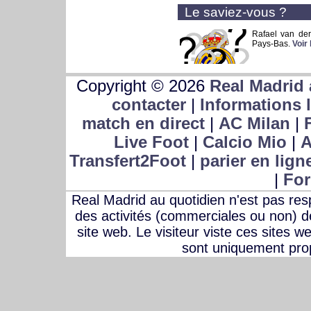
Le saviez-vous ?
Rafael van der
Pays-Bas.
Voir
Copyright © 2026
Real Madrid 
contacter
|
Informations 
match en direct
|
AC Milan
|
Live Foot
|
Calcio Mio
|
A
Transfert2Foot
|
parier en lign
|
For
Real Madrid au quotidien n'est pas r
des activités (commerciales ou non) des
site web. Le visiteur viste ces sites w
sont uniquement prop