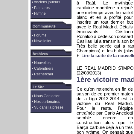
•
Anciens joueurs
à Raùl. Le mythique
capitaine madrilène a rejoué
•
Palmarès
une mi-temps avec le maillot
•
Hymne
blanc et en a profité pour
inscrire un tout dernier but
avec le Real Madrid. Détails
émouvants: Cristiano
•
Forums
Ronaldo a cédé son dossard 
•
Newsletter
Casillas lui a transmis son b
Très belle soirée qui a rap
Champions) et les buts (plus
Lire la suite de la nouvell
•
Nouvelles
LE REAL MADRID S'IMP
•
Calendriers
(22/08/2013)
•
Rechercher
1ère victoire mad
Ce qu'on retiendra en fin de
saison de ce premier match
•
Nous Contacter
de la Liga 2013-2014 est la
•
Nos partenaires
victoire du Real Madrid.
•
Vu dans la presse
Pour le reste, l'équipe
entraînée par Carlo Ancelotti
semble encore en
construction alors que le
Barça carbure déjà à un très
bon rythme. On pensait que