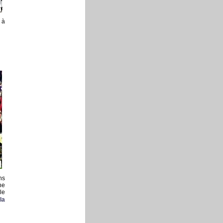
 à
ns
ne
le
la