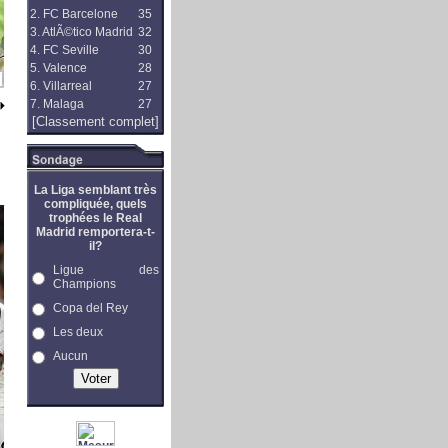
2. FC Barcelone
35
3. AtlÃ©tico Madrid
32
4. FC Seville
30
5. Valence
28
6. Villarreal
27
7. Malaga
27
[Classement complet]
La Liga semblant très
compliquée, quels
trophées le Real
Madrid remportera-t-
il?
Ligue des
Champions
Copa del Rey
Les deux
Aucun