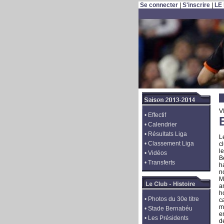
Se connecter
|
S'inscrire
|
LE
V
•
Effectif
•
Calendrier
•
Résultats Liga
L
•
Classement Liga
c
l
•
Vidéos
B
•
Transferts
h
n
M
a
h
•
Photos du 30e titre
c
m
•
Stade Bernabéu
e
•
Les Présidents
d