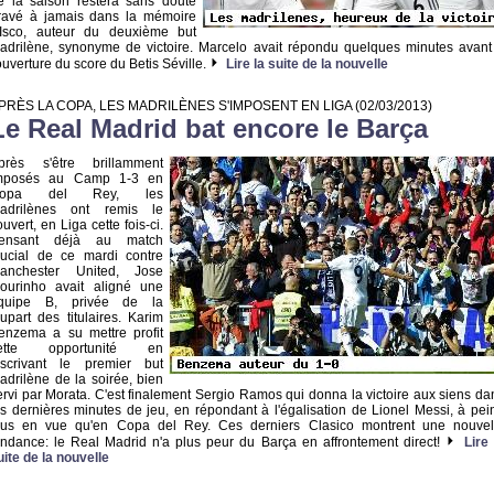
e la saison restera sans doute
ravé à jamais dans la mémoire
'Isco, auteur du deuxième but
adrilène, synonyme de victoire. Marcelo avait répondu quelques minutes avant
'ouverture du score du Betis Séville.
Lire la suite de la nouvelle
PRÈS LA COPA, LES MADRILÈNES S'IMPOSENT EN LIGA
(02/03/2013)
Le Real Madrid bat encore le Barça
près s'être brillamment
mposés au Camp 1-3 en
opa del Rey, les
adrilènes ont remis le
ouvert, en Liga cette fois-ci.
ensant déjà au match
rucial de ce mardi contre
anchester United, Jose
ourinho avait aligné une
quipe B, privée de la
lupart des titulaires. Karim
enzema a su mettre profit
ette opportunité en
nscrivant le premier but
adrilène de la soirée, bien
ervi par Morata. C'est finalement Sergio Ramos qui donna la victoire aux siens da
es dernières minutes de jeu, en répondant à l'égalisation de Lionel Messi, à pei
lus en vue qu'en Copa del Rey. Ces derniers Clasico montrent une nouvel
endance: le Real Madrid n'a plus peur du Barça en affrontement direct!
Lire 
uite de la nouvelle