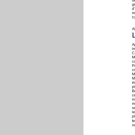
d
g
d
m
l
A
A
i
C
M
c
P
c
M
M
é
p
B
c
i
m
s
l
p
t
s