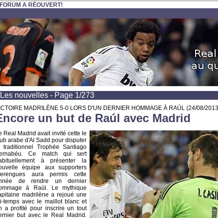
 FORUM A RÉOUVERT!
Les nouvelles - Page 1/273
ICTOIRE MADRILÈNE 5-0 LORS D'UN DERNIER HOMMAGE À RAÚL
(24/08/2013
Encore un but de Raúl avec Madrid
e Real Madrid avait invité cette le
lub arabe d'Al Sadd pour disputer
e traditionnel Trophée Santiago
ernabéu. Ce match qui sert
abituellement à présenter la
ouvelle équipe aux supporters
erengues aura permis cette
nnée de rendre un dernier
ommage à Raùl. Le mythique
apitaine madrilène a rejoué une
i-temps avec le maillot blanc et
n a profité pour inscrire un tout
ernier but avec le Real Madrid.