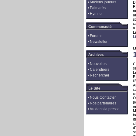
•
Anciens joueurs
D
R
•
Palmarès
n
•
Hymne
a
s
c
a
L
•
Forums
L
•
Newsletter
L
•
Nouvelles
C
s
•
Calendriers
L
•
Rechercher
R
l
A
c
c
•
Nous Contacter
O
p
•
Nos partenaires
e
•
Vu dans la presse
M
t
i
c
d
s