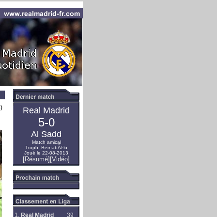
)
Real Madrid
5-0
Al Sadd
Match amical
Troph. BernabÃ©u
Joué le 22-08-2013
[Résumé]
[Vidéo]
1.
Real Madrid
39