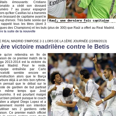
étails émouvants: Cristiano
onaldo a cédé son dossard
uméro 7 au joueur espagnol
lors qu'Iker Casillas lui a transmis
on brassard de capitaine avant le
oup d'envoi. Très belle soirée qui
 rappelé tous les titres (dont 3
igues des Champions) et les buts (plus de 300) que Raúl a offert au Real Madrid.
ire la suite de la nouvelle
E REAL MADRID S'IMPOSE 2-1 LORS DE LA 1ÈRE JOURNÉE
(22/08/2013)
1ère victoire madrilène contre le Betis
e qu'on retiendra en fin de
aison de ce premier match de la
iga 2013-2014 est la victoire du
eal Madrid. Pour le reste,
'équipe entraînée par Carlo
ncelotti semble encore en
onstruction alors que le Barça
arbure déjà à un très bon rythme.
n pensait que le débat sur le
oste de gardien de but partirait
n même temps que José
ourinho. Il est pourtant malgré
out bien présent puisque le coach
talien a aligné Diego Lopez et a
lairement montré son intention
'utiliser ses 2 gardiens cette
aison. Ce premier match officiel