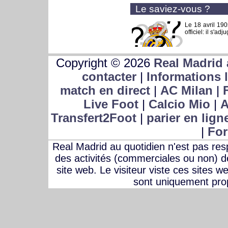
Le saviez-vous ?
Le 18 avril 19
officiel: il s'ad
Copyright © 2026
Real Madrid 
contacter
|
Informations 
match en direct
|
AC Milan
|
Live Foot
|
Calcio Mio
|
A
Transfert2Foot
|
parier en lign
|
For
Real Madrid au quotidien n'est pas r
des activités (commerciales ou non) des
site web. Le visiteur viste ces sites w
sont uniquement prop