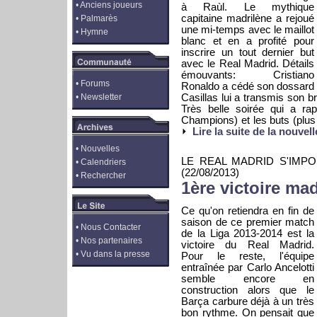
•
Anciens joueurs
à Raùl. Le mythique
capitaine madrilène a rejoué
•
Palmarès
une mi-temps avec le maillot
•
Hymne
blanc et en a profité pour
inscrire un tout dernier but
avec le Real Madrid. Détails
émouvants: Cristiano
•
Forums
Ronaldo a cédé son dossard 
•
Newsletter
Casillas lui a transmis son b
Très belle soirée qui a rap
Champions) et les buts (plus
Lire la suite de la nouvell
•
Nouvelles
LE REAL MADRID S'IMP
•
Calendriers
(22/08/2013)
•
Rechercher
1ère victoire mad
Ce qu'on retiendra en fin de
saison de ce premier match
•
Nous Contacter
de la Liga 2013-2014 est la
•
Nos partenaires
victoire du Real Madrid.
•
Vu dans la presse
Pour le reste, l'équipe
entraînée par Carlo Ancelotti
semble encore en
construction alors que le
Barça carbure déjà à un très
bon rythme. On pensait que