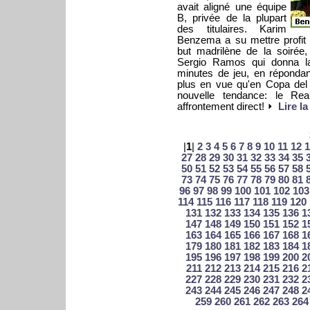
avait aligné une équipe
B, privée de la plupart
des titulaires. Karim
Benzema a su mettre profit c
but madrilène de la soirée,
Sergio Ramos qui donna la
minutes de jeu, en répondant
plus en vue qu'en Copa del
nouvelle tendance: le Re
affrontement direct!
Lire la
|
1
|
2
3
4
5
6
7
8
9
10
11
12
1
27
28
29
30
31
32
33
34
35
50
51
52
53
54
55
56
57
58
73
74
75
76
77
78
79
80
81
96
97
98
99
100
101
102
103
114
115
116
117
118
119
120
131
132
133
134
135
136
1
147
148
149
150
151
152
1
163
164
165
166
167
168
1
179
180
181
182
183
184
1
195
196
197
198
199
200
2
211
212
213
214
215
216
2
227
228
229
230
231
232
2
243
244
245
246
247
248
2
259
260
261
262
263
264