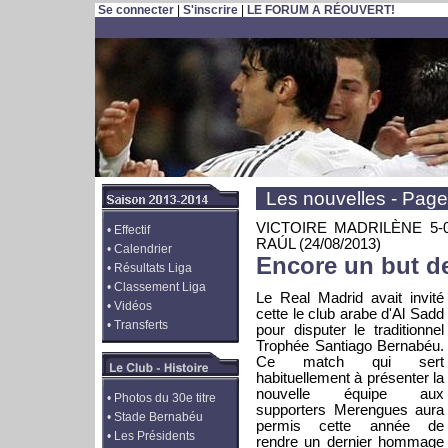
Se connecter
|
S'inscrire
|
LE FORUM A RÉOUVERT!
Les nouvelles - Page
VICTOIRE MADRILÈNE 5
•
Effectif
RAÚL
(24/08/2013)
•
Calendrier
Encore un but d
•
Résultats Liga
•
Classement Liga
Le Real Madrid avait invité
•
Vidéos
cette le club arabe d'Al Sadd
•
Transferts
pour disputer le traditionnel
Trophée Santiago Bernabéu.
Ce match qui sert
habituellement à présenter la
nouvelle équipe aux
•
Photos du 30e titre
supporters Merengues aura
•
Stade Bernabéu
permis cette année de
•
Les Présidents
rendre un dernier hommage