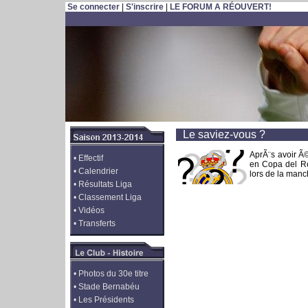
Se connecter
|
S'inscrire
|
LE FORUM A RÉOUVERT!
Le saviez-vous ?
AprÃ¨s avoir Ã
•
Effectif
en Copa del Re
•
Calendrier
lors de la manc
•
Résultats Liga
•
Classement Liga
•
Vidéos
•
Transferts
•
Photos du 30e titre
•
Stade Bernabéu
•
Les Présidents