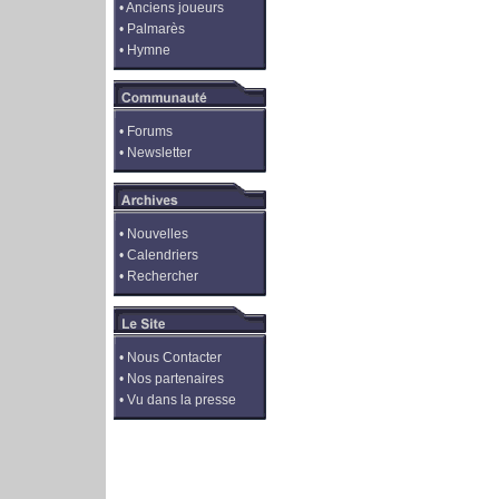
•
Anciens joueurs
•
Palmarès
•
Hymne
•
Forums
•
Newsletter
•
Nouvelles
•
Calendriers
•
Rechercher
•
Nous Contacter
•
Nos partenaires
•
Vu dans la presse