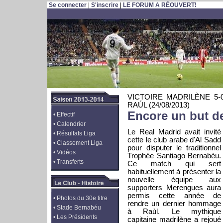
Se connecter
|
S'inscrire
|
LE FORUM A RÉOUVERT!
VICTOIRE MADRILÈNE 5
RAÚL
(24/08/2013)
Encore un but d
•
Effectif
•
Calendrier
Le Real Madrid avait invité
•
Résultats Liga
cette le club arabe d'Al Sadd
•
Classement Liga
pour disputer le traditionnel
•
Vidéos
Trophée Santiago Bernabéu.
•
Transferts
Ce match qui sert
habituellement à présenter la
nouvelle équipe aux
supporters Merengues aura
permis cette année de
•
Photos du 30e titre
rendre un dernier hommage
•
Stade Bernabéu
à Raùl. Le mythique
•
Les Présidents
capitaine madrilène a rejoué