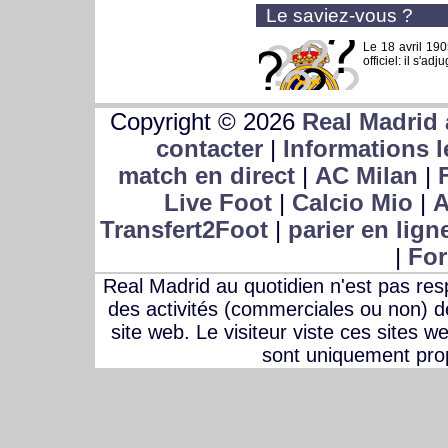
Le saviez-vous ?
Le 18 avril 19
officiel: il s'ad
Copyright © 2026
Real Madrid 
contacter
|
Informations l
match en direct
|
AC Milan
|
Live Foot
|
Calcio Mio
|
A
Transfert2Foot
|
parier en lign
|
For
Real Madrid au quotidien n'est pas r
des activités (commerciales ou non) des
site web. Le visiteur viste ces sites w
sont uniquement prop