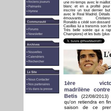
•
Anciens joueurs
une mi-temps avec le maillot
blanc et en a profité pour
•
Palmarès
inscrire un tout dernier but
•
Hymne
avec le Real Madrid. Détails
émouvants: Cristiano
Ronaldo a cédé son dossard 
Casillas lui a transmis son b
•
Forums
Très belle soirée qui a rap
Champions) et les buts (plus 
•
Newsletter
•
Nouvelles
•
Calendriers
•
Rechercher
•
Nous Contacter
1ère victoi
•
Nos partenaires
madrilène contre
•
Vu dans la presse
Betis
(22/08/2013
qu'on retiendra en fi
saison de ce prem