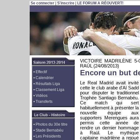
Se connecter
|
S'inscrire
|
LE FORUM A RÉOUVERT!
VICTOIRE MADRILÈNE 5
RAÚL
(24/08/2013)
Encore un but d
•
Effectif
•
Calendrier
Le Real Madrid avait invité
•
Résultats Liga
cette le club arabe d'Al Sadd
•
Classement Liga
pour disputer le traditionnel
•
Vidéos
Trophée Santiago Bernabéu.
•
Transferts
Ce match qui sert
habituellement à présenter la
nouvelle équipe aux
supporters Merengues aura
permis cette année de
•
Photos du 30e titre
rendre un dernier hommage
•
Stade Bernabéu
à Raùl. Le mythique
•
Les Présidents
capitaine madrilène a rejoué