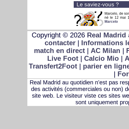
Le saviez-vous ?
Marcelo, de son
né le 12 mai 
Marcelo
Copyright © 2026
Real Madrid 
contacter
|
Informations l
match en direct
|
AC Milan
|
Live Foot
|
Calcio Mio
|
A
Transfert2Foot
|
parier en lign
|
For
Real Madrid au quotidien n'est pas r
des activités (commerciales ou non) des
site web. Le visiteur viste ces sites w
sont uniquement prop