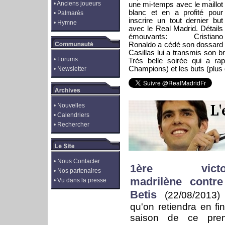
•
Anciens joueurs
une mi-temps avec le maillot
blanc et en a profité pour
•
Palmarès
inscrire un tout dernier but
•
Hymne
avec le Real Madrid. Détails
émouvants: Cristiano
Ronaldo a cédé son dossard 
Casillas lui a transmis son b
•
Forums
Très belle soirée qui a rap
Champions) et les buts (plus 
•
Newsletter
•
Nouvelles
•
Calendriers
•
Rechercher
•
Nous Contacter
1ère victoi
•
Nos partenaires
madrilène contre
•
Vu dans la presse
Betis
(22/08/2013
qu'on retiendra en fi
saison de ce prem